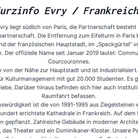
urzinfo Evry / Frankreic
ry liegt südlich von Paris, die Partnerschaft besteht 
partnerschaft. Die Entfernung zum Eifelturm in Paris 
nd der französischen Hauptstadt, im „Speckgürtel“ vo
 Der offizielle Name seit Januar 2019 lautet: Commu
Courcouronnes.
ch von der Nähe zur Hauptstadt und ist industrialisie
ür Kulturmanagement mit gut 20.000 Studenten. Es gi
iebe. Darüber hinaus befinden sich hier auch Instituti
Raumfahrt befassen.
würdigkeit ist die von 1991-1995 aus Ziegelsteinen 
hundert errichtete Kathedrale in Frankreich. Auf dem
en gepflanzt. Zahlreiche Gebäude in moderner Archite
 das Theater und ein Dominikaner-Kloster. Unsere Par