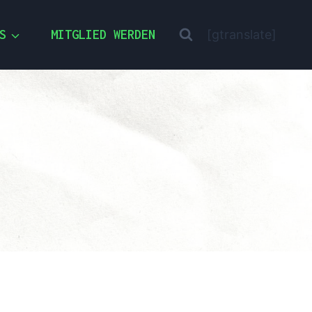
S
MITGLIED WERDEN
[gtranslate]