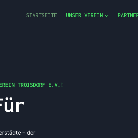
STARTSEITE
UNSER VEREIN
PARTNE
EREIN TROISDORF E.V.!
m Für
erstädte – der