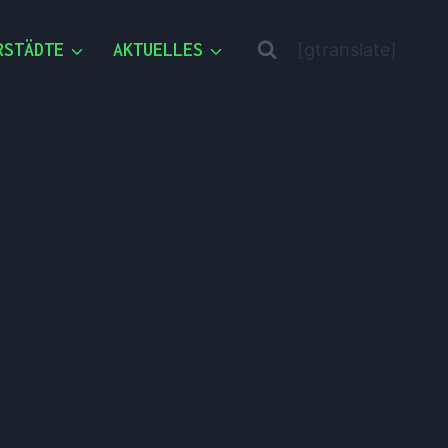
RSTÄDTE
AKTUELLES
[gtranslate]